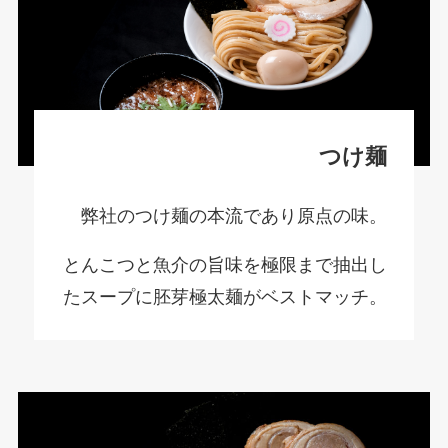
つけ麺
弊社のつけ麺の本流であり原点の味。
とんこつと魚介の旨味を極限まで抽出し
たスープに胚芽極太麺がベストマッチ。