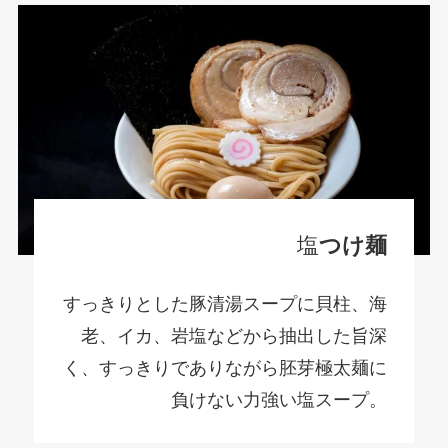
塩
つけ麺
すっきりとした豚清湯スープに貝柱、海
老、イカ、岩塩などから抽出した旨深
く、すっきりでありながら胚芽極太麺に
負けない力強い塩スープ。